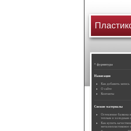
Пластик
*
фурнитура
Навигация
Как добавить запись
О сайте
Контакты
Свежие материалы
Остекление балкона 
теплым и холодным 
Как купить качестве
металлопластиковое 