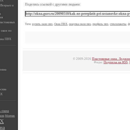
ПВХ
Поделись ссылкой с другими людьми:
Всерьез и
и
ия
ластиковых
Теги:
купить окно пвх
,
Окна ПВХ
,
покупка окон пвх
,
профиль пвх
,
стеклопакеты
,
ф
 окон по
окна ПВХ
© 2009-2026
Пластиковые окна. Лоджи
Фиды:
Подписка на RSS
,
 окна
осква
ВХ
 окна
кна
Монтаж
ВХ
на