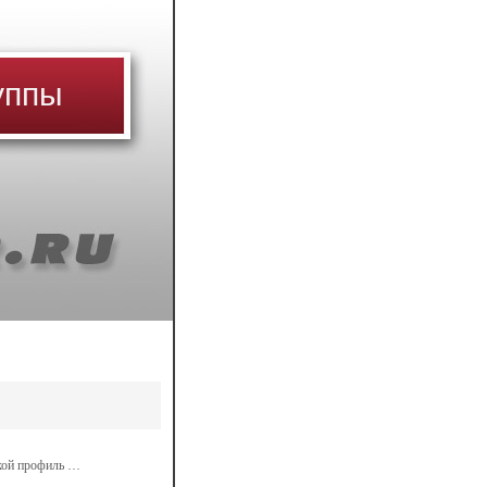
уппы
акой профиль …