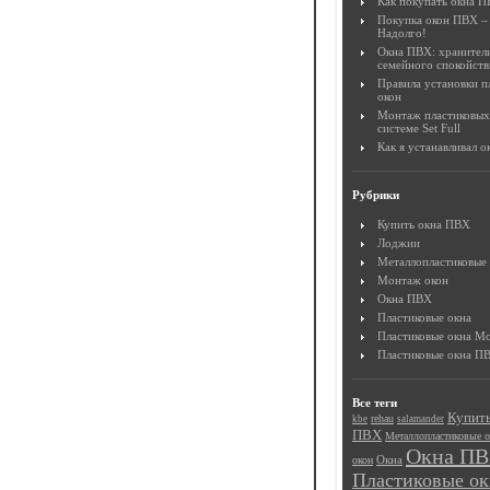
Как покупать окна 
Покупка окон ПВХ – 
Надолго!
Окна ПВХ: хранител
семейного спокойств
Правила установки п
окон
Монтаж пластиковых
системе Set Full
Как я устанавливал 
Рубрики
Купить окна ПВХ
Лоджии
Металлопластиковые
Монтаж окон
Окна ПВХ
Пластиковые окна
Пластиковые окна М
Пластиковые окна П
Все теги
Купить
rehau
kbe
salamander
ПВХ
Металлопластиковые о
Окна П
окон
Окна
Пластиковые ок