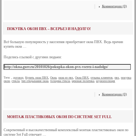
Комментарии (0)
ПОКУПКА ОКОН ПВХ – ВСЕРЬЕЗ И НАДОЛГО!
Всё большую популярность у населения приобретают окна ПВХ. Ведь причин
купить окна …
Поделись ссылкой с другими людьми:
Теги:
,
договор
,
Купить окна ПВХ
,
Окна
,
окна из пвх
,
Окна ПВХ
,
отзывы клиентов
,
пвх
,
покупка
окон
,
стекла
,
тип открывания окна
,
толщина стекла
,
ценовая политика
,
шумоизоляция
Комментарии (0)
МОНТАЖ ПЛАСТИКОВЫХ ОКОН ПО СИСТЕМЕ SET FULL
Современный и высокачественный комплексный монтаж пластистиковых окон по
системе Set Full отвечает …