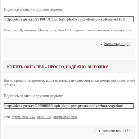
Поделись ссылкой с другими людьми:
Теги:
,
set full
,
демонтаж
,
Монтаж окон
,
Окна ПВХ
,
отделка
,
Пластиковые окна
,
установка окон
Комментарии (0)
КУПИТЬ ОКНА ПВХ – ПРОСТО, НАДЁЖНО, ВЫГОДНО!
Давно прошли те времена, когда пластиковые окна считались заморской диковинкой
и были …
Поделись ссылкой с другими людьми:
Теги:
Купить окна ПВХ
,
Окна ПВХ
,
Пластиковые окна
Комментарии (94)