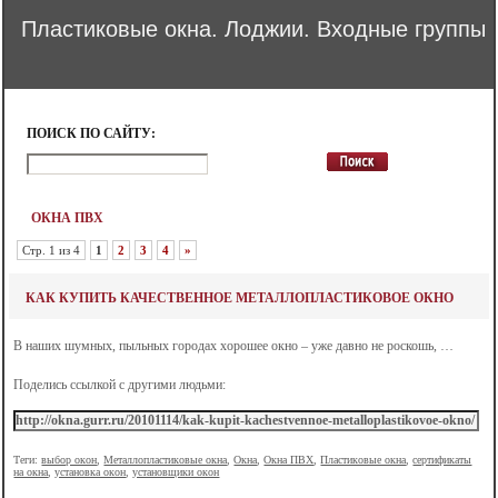
Пластиковые окна. Лоджии. Входные группы
ПОИСК ПО САЙТУ:
ОКНА ПВХ
Стр. 1 из 4
1
2
3
4
»
КАК КУПИТЬ КАЧЕСТВЕННОЕ МЕТАЛЛОПЛАСТИКОВОЕ ОКНО
В наших шумных, пыльных городах хорошее окно – уже давно не роскошь, …
Поделись ссылкой с другими людьми:
Теги:
выбор окон
,
Металлопластиковые окна
,
Окна
,
Окна ПВХ
,
Пластиковые окна
,
сертификаты
на окна
,
установка окон
,
установщики окон